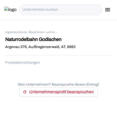
menu
i18n.Na
Ingenieurbüros: Maschinen- und Anlagenbau in Au/Bregenzerwald
Naturrodelbahn Godlachen
Argenau 376, Au/Bregenzerwald, AT, 6883
Freizeiteinrichtungen
Dein Unternehmen? Beanspruche diesen Eintrag!
Unternehmensprofil beanspruchen
refresh