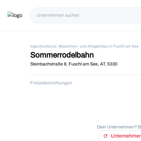
Ingenieurbüros: Maschinen- und Anlagenbau in Fuschl am See
Sommerrodelbahn
Steinbachstraße 8, Fuschl am See, AT, 5330
Freizeiteinrichtungen
Dein Unternehmen? Be
Unternehmens
refresh