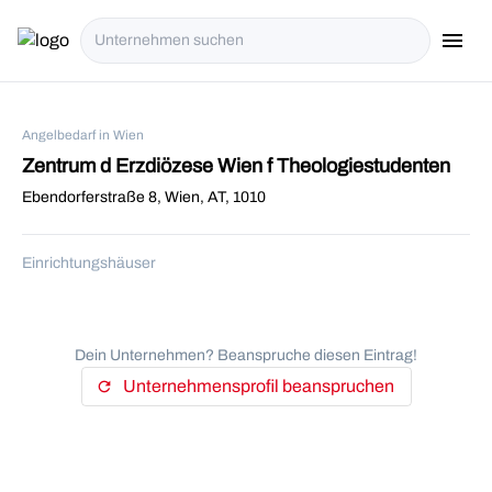
menu
i18n.Na
Angelbedarf in Wien
Zentrum d Erzdiözese Wien f Theologiestudenten
Ebendorferstraße 8, Wien, AT, 1010
Einrichtungshäuser
Dein Unternehmen? Beanspruche diesen Eintrag!
Unternehmensprofil beanspruchen
refresh