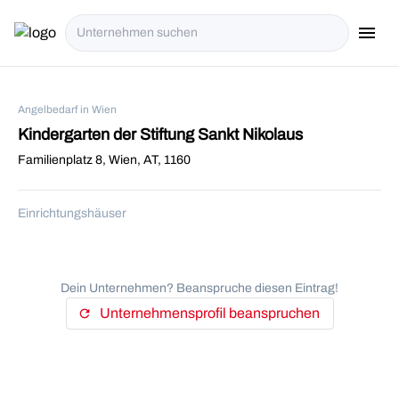
menu
i18n.Na
Angelbedarf in Wien
Kindergarten der Stiftung Sankt Nikolaus
Familienplatz 8, Wien, AT, 1160
Einrichtungshäuser
Dein Unternehmen? Beanspruche diesen Eintrag!
Unternehmensprofil beanspruchen
refresh