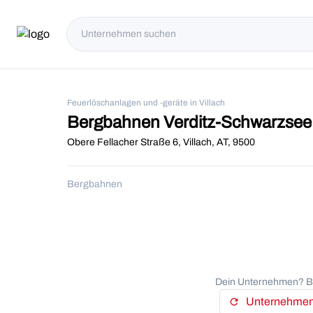
Feuerlöschanlagen und -geräte in Villach
Bergbahnen Verditz-Schwarzs
Obere Fellacher Straße 6, Villach, AT, 9500
Bergbahnen
Dein Unternehmen? Be
Unternehmens
refresh