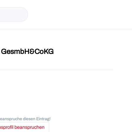
ee GesmbH&CoKG
anspruche diesen Eintrag!
profil beanspruchen