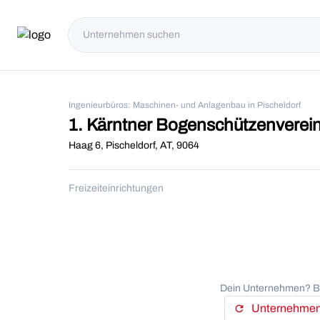
Ingenieurbüros: Maschinen- und Anlagenbau in Pischeldorf
1. Kärntner Bogenschützenverei
Haag 6, Pischeldorf, AT, 9064
Freizeiteinrichtungen
Dein Unternehmen? Be
Unternehmens
refresh