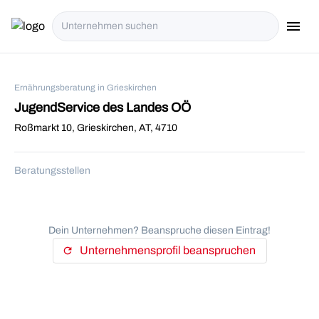
menu
i18n.Na
Ernährungsberatung in Grieskirchen
JugendService des Landes OÖ
Roßmarkt 10, Grieskirchen, AT, 4710
Beratungsstellen
Dein Unternehmen? Beanspruche diesen Eintrag!
Unternehmensprofil beanspruchen
refresh