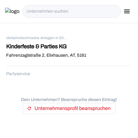
menu
i18n.Na
Verkehrstechnische Anlagen in Elixhausen
Kinderfeste & Parties KG
Fahrenzaglstraße 2, Elixhausen, AT, 5161
Partyservice
Dein Unternehmen? Beanspruche diesen Eintrag!
Unternehmensprofil beanspruchen
refresh