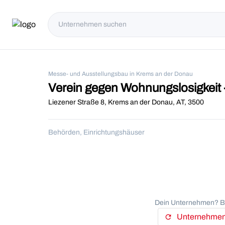
Messe- und Ausstellungsbau in Krems an der Donau
Verein gegen Wohnungslosigkei
Liezener Straße 8, Krems an der Donau, AT, 3500
Behörden, Einrichtungshäuser
Dein Unternehmen? Be
Unternehmens
refresh