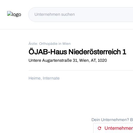
Ärzte: Orthopädie in Wien
ÖJAB-Haus Niederösterreich 1
Untere Augartenstraße 31, Wien, AT, 1020
Heime, Internate
Dein Unternehmen? Be
Unternehmens
refresh