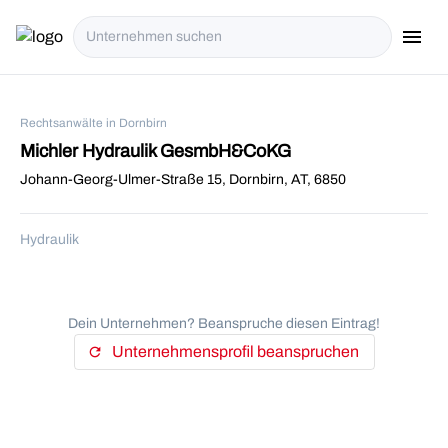
menu
i18n.Na
Rechtsanwälte in Dornbirn
Michler Hydraulik GesmbH&CoKG
Johann-Georg-Ulmer-Straße 15, Dornbirn, AT, 6850
Hydraulik
Dein Unternehmen? Beanspruche diesen Eintrag!
Unternehmensprofil beanspruchen
refresh