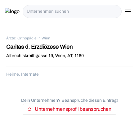
menu
i18n.Na
Ärzte: Orthopädie in Wien
Caritas d. Erzdiözese Wien
Albrechtskreithgasse 19, Wien, AT, 1160
Heime, Internate
Dein Unternehmen? Beanspruche diesen Eintrag!
Unternehmensprofil beanspruchen
refresh