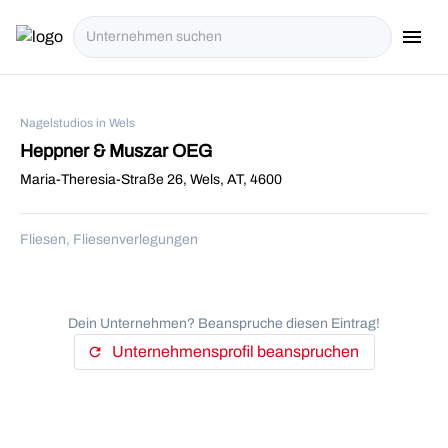
menu
i18n.Na
Nagelstudios in Wels
Heppner & Muszar OEG
Maria-Theresia-Straße 26, Wels, AT, 4600
Fliesen, Fliesenverlegungen
Dein Unternehmen? Beanspruche diesen Eintrag!
Unternehmensprofil beanspruchen
refresh