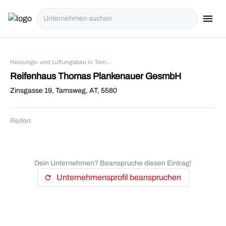
menu
i18n.Na
Heizungs- und Lüftungsbau in Tamsweg
Reifenhaus Thomas Plankenauer GesmbH
Zinsgasse 19, Tamsweg, AT, 5580
Reifen
Dein Unternehmen? Beanspruche diesen Eintrag!
Unternehmensprofil beanspruchen
refresh