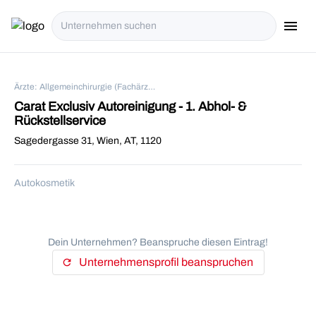
menu
i18n.Na
Ärzte: Allgemeinchirurgie (Fachärzte) in Wien
Carat Exclusiv Autoreinigung - 1. Abhol- &
Rückstellservice
Sagedergasse 31, Wien, AT, 1120
Autokosmetik
Dein Unternehmen? Beanspruche diesen Eintrag!
Unternehmensprofil beanspruchen
refresh