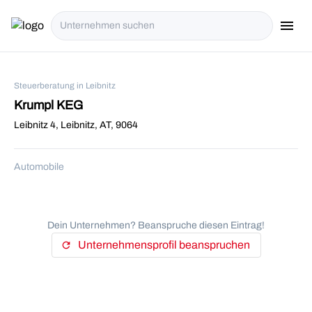
menu
i18n.Na
Steuerberatung in Leibnitz
Krumpl KEG
Leibnitz 4, Leibnitz, AT, 9064
Automobile
Dein Unternehmen? Beanspruche diesen Eintrag!
Unternehmensprofil beanspruchen
refresh