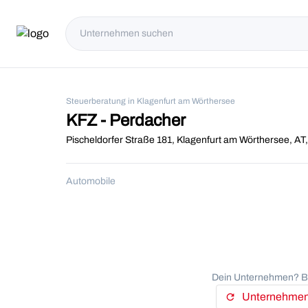
Steuerberatung in Klagenfurt am Wörthersee
KFZ - Perdacher
Pischeldorfer Straße 181, Klagenfurt am Wörthersee, AT
Automobile
Dein Unternehmen? Be
Unternehmens
refresh