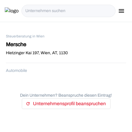
menu
i18n.Na
Steuerberatung in Wien
Mersche
Hietzinger Kai 197, Wien, AT, 1130
Automobile
Dein Unternehmen? Beanspruche diesen Eintrag!
Unternehmensprofil beanspruchen
refresh