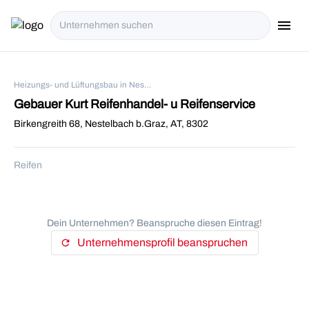
menu
i18n.Na
Heizungs- und Lüftungsbau in Nestelbach b.Graz
Gebauer Kurt Reifenhandel- u Reifenservice
Birkengreith 68, Nestelbach b.Graz, AT, 8302
Reifen
Dein Unternehmen? Beanspruche diesen Eintrag!
Unternehmensprofil beanspruchen
refresh