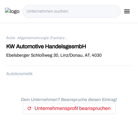
menu
i18n.Na
Ärzte: Allgemeinchirurgie (Fachärzte) in Linz/Donau
KW Automotive HandelsgesmbH
Ebelsberger Schloßweg 30, Linz/Donau, AT, 4030
Autokosmetik
Dein Unternehmen? Beanspruche diesen Eintrag!
Unternehmensprofil beanspruchen
refresh