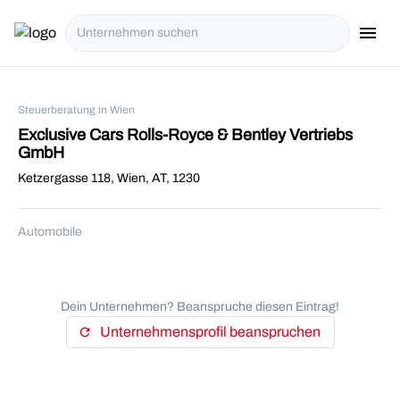
menu
i18n.Na
Steuerberatung in Wien
Exclusive Cars Rolls-Royce & Bentley Vertriebs
GmbH
Ketzergasse 118, Wien, AT, 1230
Automobile
Dein Unternehmen? Beanspruche diesen Eintrag!
Unternehmensprofil beanspruchen
refresh