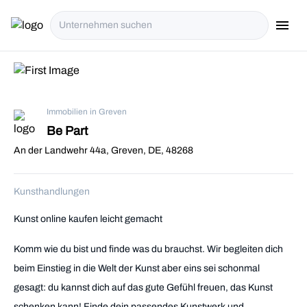
menu
i18n.Na
Immobilien in Greven
Be Part
An der Landwehr 44a, Greven, DE, 48268
Kunsthandlungen
Kunst online kaufen leicht gemacht
Komm wie du bist und finde was du brauchst. Wir begleiten dich
beim Einstieg in die Welt der Kunst aber eins sei schonmal
gesagt: du kannst dich auf das gute Gefühl freuen, das Kunst
schenken kann! Finde dein passendes Kunstwerk und